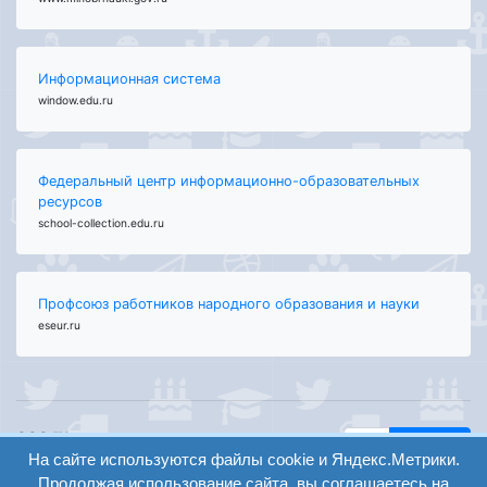
Информационная система
window.edu.ru
Федеральный центр информационно-образовательных
ресурсов
school-collection.edu.ru
Профсоюз работников народного образования и науки
eseur.ru
ООО "Центр
Найти
образования и
На сайте используются файлы cookie и Яндекс.Метрики.
вход
консалтинга"
Продолжая использование сайта, вы соглашаетесь на