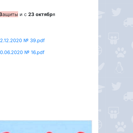
З
ащиты
и с
23 октябр
я
2.12.2020 № 39.pdf
0.06.2020 № 16.pdf