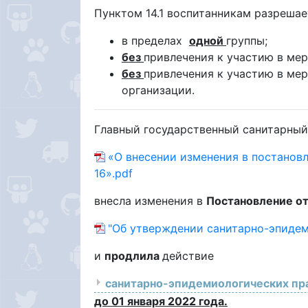
Пунктом 14.1 воспитанникам разрешае
в пределах
одной
группы;
без
привлечения к участию в ме
без
привлечения к участию в ме
организации.
Главный государственный санитарный
«О внесении изменения в постанов
16».pdf
внесла изменения в
Постановление от
"Об утверждении санитарно-эпидеми
и
продлила
действие
санитарно-эпидемиологических пра
до 01 января 2022 года.