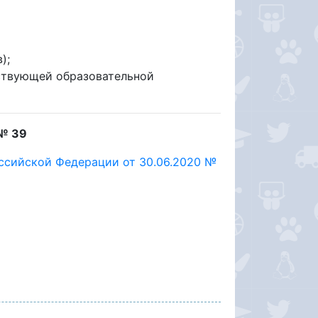
);
ствующей образовательной
№ 39
оссийской Федерации от 30.06.2020 №