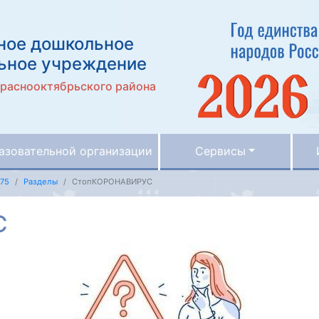
ное дошкольное
ьное учреждение
Краснооктябрьского района
азовательной организации
Сервисы
75
Разделы
СтопКОРОНАВИРУС
С