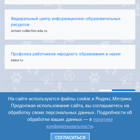
Федеральный центр информационно-образовательных
ресурсов
school-collection.edu.ru
Профсоюз работников народного образования и науки
eseur.ru
ООО "Центр
Найти
образования и
На сайте используются файлы cookie и Яндекс.Метрики.
вход
консалтинга"
Продолжая использование сайта, вы соглашаетесь на
Версия
Волгоград 2008-
обработку своих персональных данных. Подробности об
регистрация
сайта для
2026
обработке ваших данных — в
политике
слабовидящих
конфиденциальности
.
Сайт создан на
конструкторе
СОГЛАСИТЬСЯ
ОШКОЛЕ.РУ