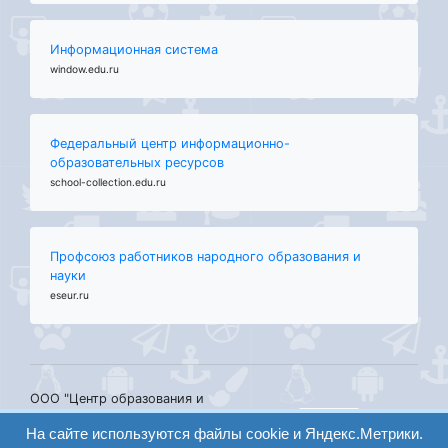
Информационная система
window.edu.ru
Федеральный центр информационно-
образовательных ресурсов
school-collection.edu.ru
Профсоюз работников народного образования и
науки
eseur.ru
ООО "Центр образования и
консалтинга"
вход
На сайте используются файлы cookie и Яндекс.Метрики.
Волгоград 2008-2026