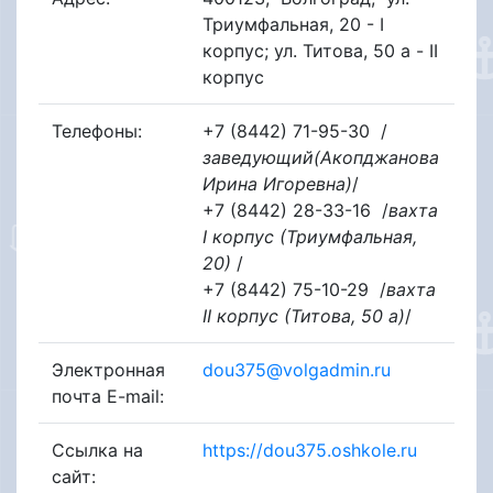
Триумфальная, 20 - I
корпус; ул. Титова, 50 а - II
корпус
Телефоны:
+7 (8442) 71-95-30
/
заведующий(Акопджанова
Ирина Игоревна)
/
+7 (8442) 28-33-16
/
вахта
I корпус (Триумфальная,
20)
/
+7 (8442) 75-10-29
/
вахта
II корпус (Титова, 50 а)
/
Электронная
dou375@volgadmin.ru
почта E-mail:
Ссылка на
https://dou375.oshkole.ru
сайт: