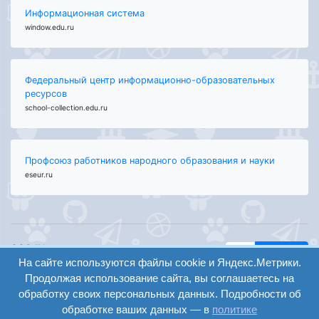
Информационная система
window.edu.ru
Федеральный центр информационно-образовательных
ресурсов
school-collection.edu.ru
Профсоюз работников народного образования и науки
eseur.ru
ООО "Центр
Найти
образования и
На сайте используются файлы cookie и Яндекс.Метрики.
вход
консалтинга"
Продолжая использование сайта, вы соглашаетесь на
Версия
Волгоград 2008-
обработку своих персональных данных. Подробности об
регистрация
сайта для
2026
обработке ваших данных — в
политике
слабовидящих