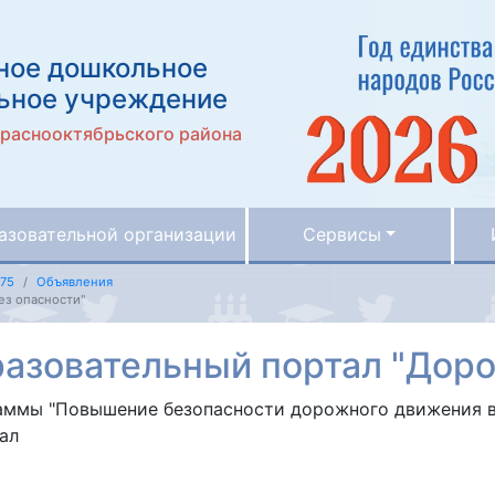
ное дошкольное
ьное учреждение
Краснооктябрьского района
азовательной организации
Сервисы
75
Объявления
ез опасности"
азовательный портал "Дорог
аммы "Повышение безопасности дорожного движения в 
ал