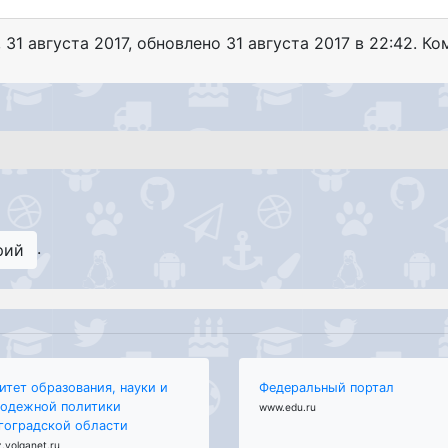
,
31 августа 2017
, обновлено
31 августа 2017 в 22:42. Ко
.
рий
итет образования, науки и
Федеральный портал
одежной политики
www.edu.ru
гоградской области
.volganet.ru