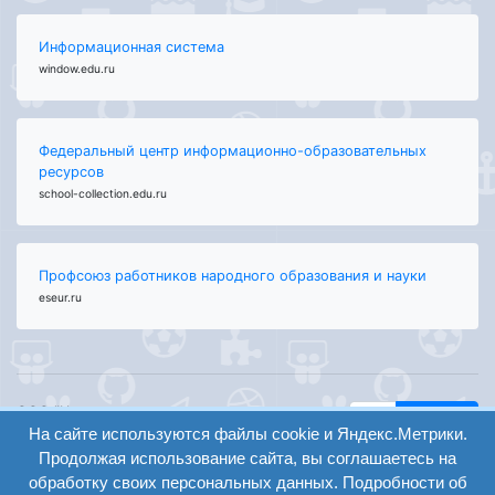
Информационная система
window.edu.ru
Федеральный центр информационно-образовательных
ресурсов
school-collection.edu.ru
Профсоюз работников народного образования и науки
eseur.ru
ООО "Центр
Найти
образования и
На сайте используются файлы cookie и Яндекс.Метрики.
вход
консалтинга"
Продолжая использование сайта, вы соглашаетесь на
Версия
Волгоград 2008-
обработку своих персональных данных. Подробности об
регистрация
сайта для